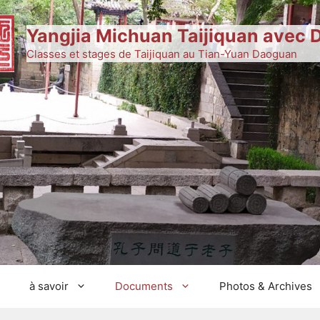
Yangjia Michuan Taijiquan avec 
Classes et stages de Taijiquan au Tian-Yuan Daoguan
S
à savoir
Documents
Photos & Archives