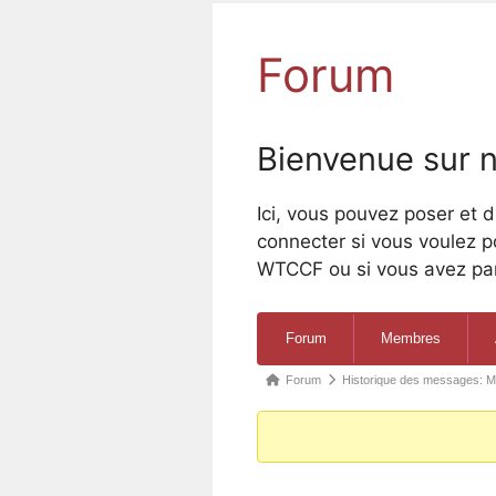
Forum
Bienvenue sur n
Ici, vous pouvez poser et 
connecter si vous voulez 
WTCCF ou si vous avez par
Navigation
Forum
Membres
du
forum
Fil
Forum
Historique des messages: M
d’Ariane
du
forum –
Vous