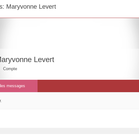
s: Maryvonne Levert
aryvonne Levert
Compte
 des messages
r.