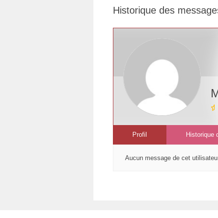
Historique des message
êtes
ici :
M
Profil
Historique
Aucun message de cet utilisateu