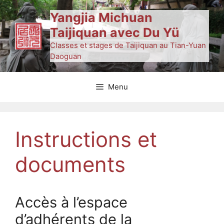
Aller
Yangjia Michuan
au
Taijiquan avec Du Yü
contenu
Classes et stages de Taijiquan au Tian-Yuan
Daoguan
Menu
Instructions et
documents
Accès à l’espace
d’adhérents de la