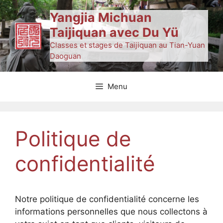
Aller
Yangjia Michuan
au
Taijiquan avec Du Yü
contenu
Classes et stages de Taijiquan au Tian-Yuan
Daoguan
Menu
Politique de
confidentialité
Notre politique de confidentialité concerne les
informations personnelles que nous collectons à