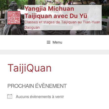
Aller
Yangjia Michuan
au
Taijiquan avec Du Yü
contenu
Classes et stages de Taijiquan au Tian-Yuan
Daoguan
Menu
TaijiQuan
PROCHAIN ÉVÈNEMENT
Aucuns évènements à venir