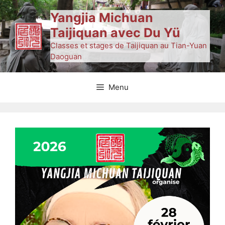
Aller
Yangjia Michuan
au
Taijiquan avec Du Yü
contenu
Classes et stages de Taijiquan au Tian-Yuan
Daoguan
Menu